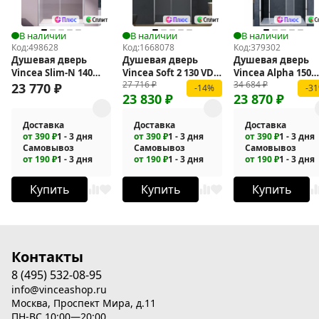
В наличии
В наличии
В наличии
Код:
498628
Код:
1668078
Код:
379302
Душевая дверь
Душевая дверь
Душевая дверь
Vincea Slim-N 140
Vincea Soft 2 130 VDS-
Vincea Alpha 150
27 716
₽
34 684
₽
VDS-4SN140CL
3SO2130CL
VDS-3AL150CL
23 770
₽
-14%
-3
23 830
₽
23 870
₽
Доставка
Доставка
Доставка
от 390 ₽
1 - 3 дня
от 390 ₽
1 - 3 дня
от 390 ₽
1 - 3 дня
Самовывоз
Самовывоз
Самовывоз
от 190 ₽
1 - 3 дня
от 190 ₽
1 - 3 дня
от 190 ₽
1 - 3 дня
Купить
Купить
Купить
Контакты
8 (495) 532-08-95
info@vinceashop.ru
Москва, Проспект Мира, д.11
ПН-ВС 10:00—20:00