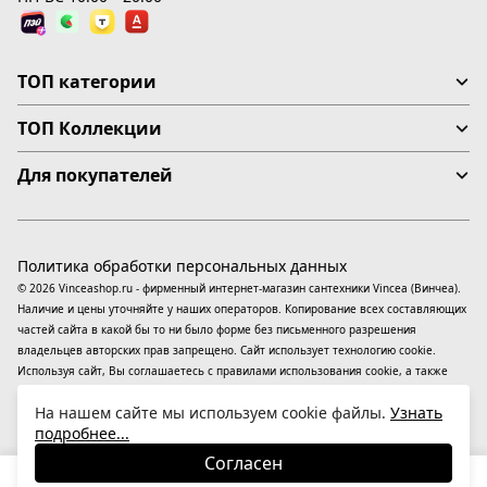
ТОП категории
ТОП Коллекции
Для покупателей
Политика обработки персональных данных
© 2026 Vinceashop.ru - фирменный интернет-магазин сантехники Vincea (Винчеа).
Наличие и цены уточняйте у наших операторов. Копирование всех составляющих
частей сайта в какой бы то ни было форме без письменного разрешения
владельцев авторских прав запрещено. Сайт использует технологию cookie.
Используя сайт, Вы соглашаетесь с правилами использования
cookie
, а также
даете согласие на обработку
персональных данных
На информационном ресурсе
На нашем сайте мы используем cookie файлы.
Узнать
применяются
рекомендательные технологии
(информационные технологии
подробнее...
предоставления информации на основе сбора, систематизации и анализа
сведений, относящихся к предпочтениям пользователей сети «Интернет»,
Согласен
находящихся на территории Российской Федерации).
23 770
₽
В корзину
-23%