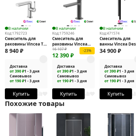
В наличии
В наличии
В наличии
Код:
1792723
Код:
1759246
Код:
471574
Смеситель для
Смеситель для
Смеситель для
раковины Vincea ТГ
раковины Vincea
ванны Vincea Des
16 107
₽
(TG) VBF-5TG1CH
Domus VBF-
VTF-1DMB
8 940
₽
34 900
₽
-23%
12 390
₽
5DM01GM
Доставка
Доставка
Доставка
от 390 ₽
1 - 3 дня
от 390 ₽
1 - 3 дня
от 390 ₽
1 - 3 дня
Самовывоз
Самовывоз
Самовывоз
от 190 ₽
1 - 3 дня
от 190 ₽
1 - 3 дня
от 190 ₽
1 - 3 дня
Купить
Купить
Купить
Похожие товары