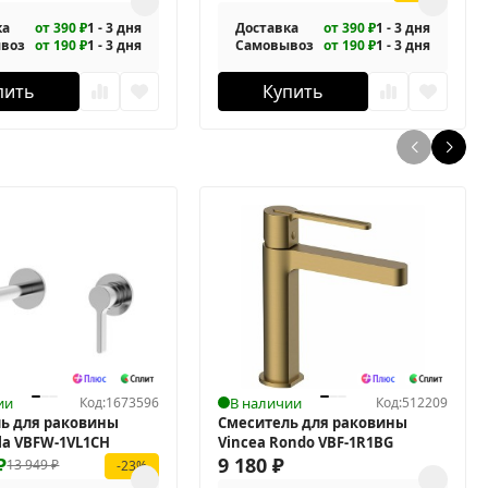
ка
от 390 ₽
1 - 3 дня
Доставка
от 390 ₽
1 - 3 дня
воз
от 190 ₽
1 - 3 дня
Самовывоз
от 190 ₽
1 - 3 дня
пить
Купить
ии
Код:
1673596
В наличии
Код:
512209
ь для раковины
Смеситель для раковины
lla VBFW-1VL1CH
Vincea Rondo VBF-1R1BG
₽
9 180
₽
13 949
₽
-23%