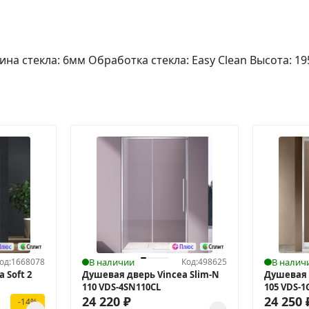
на стекла: 6мм Обработка стекла: Easy Clean Высота: 
од:
1668078
В наличии
Код:
498625
В налич
 Soft 2
Душевая дверь Vincea Slim-N
Душевая 
110 VDS-4SN110CL
105 VDS-1
24 220
₽
24 250
-14%