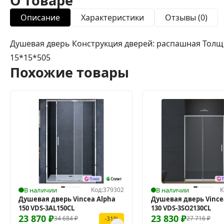
О товаре
Описание
Характеристики
Отзывы (0)
Душевая дверь Конструкция дверей: распашная Толщи
15*15*505
Похожие товары
В наличии
Код:
379302
В наличии
К
Душевая дверь Vincea Alpha
Душевая дверь Vincea
150 VDS-3AL150CL
130 VDS-3SO2130CL
23 870
₽
23 830
₽
34 684
₽
27 716
₽
-31%