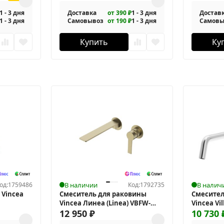
1 - 3 дня
Доставка
от 390 ₽
1 - 3 дня
Достав
1 - 3 дня
Самовывоз
от 190 ₽
1 - 3 дня
Самовы
Купить
Ку
од:
1759486
В наличии
Код:
1792735
В налич
 Vincea
Смеситель для раковины
Смесител
Vincea Линеа (Linea) VBFW-
Vincea Vi
4LN1BG
12 950
₽
10 730