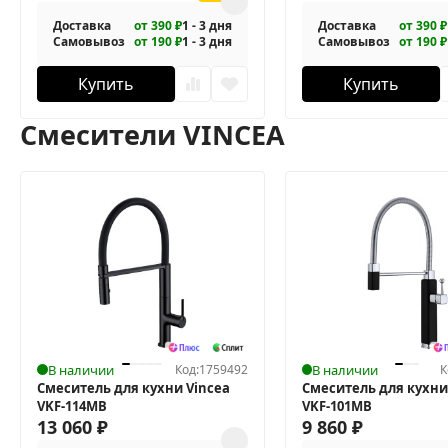
Доставка
от 390 ₽
1 - 3 дня
Доставка
от 390 ₽
Самовывоз
от 190 ₽
1 - 3 дня
Самовывоз
от 190 ₽
Купить
Купить
Смесители VINCEA
В наличии
Код:
1759492
В наличии
К
Смеситель для кухни Vincea
Смеситель для кухни
VKF-114MB
VKF-101MB
13 060
₽
9 860
₽