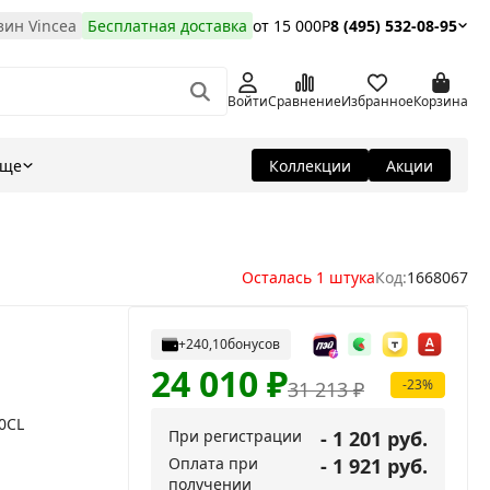
ин Vincea
Бесплатная доставка
от 15 000Р
8 (495) 532-08-95
Войти
Сравнение
Избранное
Корзина
Еще
Коллекции
Акции
Осталась 1 штука
Код:
1668067
+240,10
бонусов
24 010
₽
-23%
31 213
₽
0CL
При регистрации
- 1 201 руб.
Оплата при
- 1 921 руб.
получении