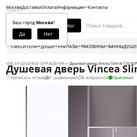
Москва
Доставка
Оплата
Информация
Контакты
Ваш город
Москва
?
Каталог
СМЕСИТЕЛИ
ДУШИ
УНИТАЗЫ
РАКОВИНЫ
ВАННЫ
ДУШЕ
VINCEA
–
ДУШЕВЫЕ ОГРАЖДЕНИЯ
–
Душевая дверь Vincea Slim-N 120 VD
Душевая дверь Vincea Sli
Написать отзыв
К сравнению
В избранное
Оригинал