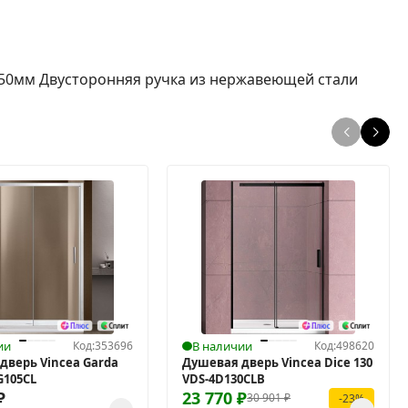
1950мм Двусторонняя ручка из нержавеющей стали
ии
Код:
353696
В наличии
Код:
498620
дверь Vincea Garda
Душевая дверь Vincea Dice 130
G105CL
VDS-4D130CLB
₽
23 770
₽
30 901
₽
-23%