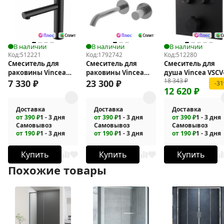
В наличии
В наличии
В наличии
Код:
512221
Код:
1792742
Код:
512280
Смеситель для
Смеситель для
Смеситель для
раковины Vincea
раковины Vincea
душа Vincea VSCV
18 343
₽
Groove VBF-4G1MB
Аура (Aura) VBFW-
421MB
7 330
₽
23 300
₽
-3
12 620
₽
6AU1GM
Доставка
Доставка
Доставка
от 390 ₽
1 - 3 дня
от 390 ₽
1 - 3 дня
от 390 ₽
1 - 3 дня
Самовывоз
Самовывоз
Самовывоз
от 190 ₽
1 - 3 дня
от 190 ₽
1 - 3 дня
от 190 ₽
1 - 3 дня
Купить
Купить
Купить
Похожие товары