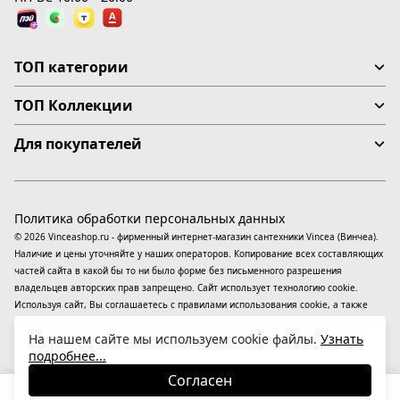
ТОП категории
ТОП Коллекции
Для покупателей
Политика обработки персональных данных
© 2026 Vinceashop.ru - фирменный интернет-магазин сантехники Vincea (Винчеа).
Наличие и цены уточняйте у наших операторов. Копирование всех составляющих
частей сайта в какой бы то ни было форме без письменного разрешения
владельцев авторских прав запрещено. Сайт использует технологию cookie.
Используя сайт, Вы соглашаетесь с правилами использования
cookie
, а также
даете согласие на обработку
персональных данных
На информационном ресурсе
На нашем сайте мы используем cookie файлы.
Узнать
применяются
рекомендательные технологии
(информационные технологии
подробнее...
предоставления информации на основе сбора, систематизации и анализа
сведений, относящихся к предпочтениям пользователей сети «Интернет»,
Согласен
находящихся на территории Российской Федерации).
29 710
₽
В корзину