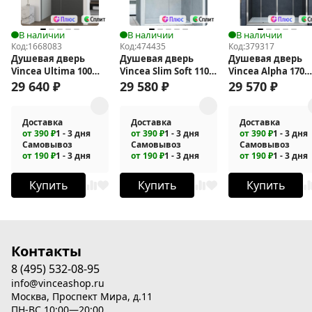
В наличии
В наличии
В наличии
Код:
1668083
Код:
474435
Код:
379317
Душевая дверь
Душевая дверь
Душевая дверь
Vincea Ultima 100
Vincea Slim Soft 110
Vincea Alpha 170
VDS-7UL100CLGM
VDS-1SS110CL
VDS-3AL2170CL
29 640
₽
29 580
₽
29 570
₽
Доставка
Доставка
Доставка
от 390 ₽
1 - 3 дня
от 390 ₽
1 - 3 дня
от 390 ₽
1 - 3 дня
Самовывоз
Самовывоз
Самовывоз
от 190 ₽
1 - 3 дня
от 190 ₽
1 - 3 дня
от 190 ₽
1 - 3 дня
Купить
Купить
Купить
Контакты
8 (495) 532-08-95
info@vinceashop.ru
Москва, Проспект Мира, д.11
ПН-ВС 10:00—20:00