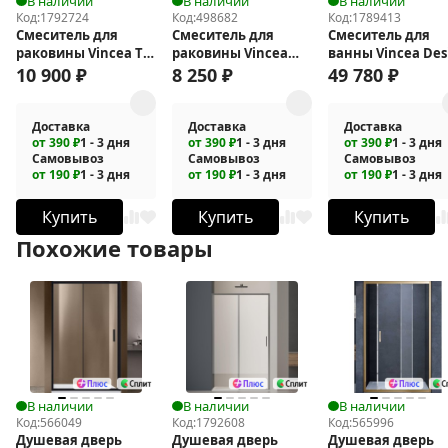
В наличии
В наличии
В наличии
Код:
1792724
Код:
498682
Код:
1789413
Смеситель для
Смеситель для
Смеситель для
раковины Vincea ТГ
раковины Vincea
ванны Vincea Des
(TG) VBF-5TG1GM
Vogue VBF-1V1CH
VTF-1DBC
10 900
₽
8 250
₽
49 780
₽
Доставка
Доставка
Доставка
от 390 ₽
1 - 3 дня
от 390 ₽
1 - 3 дня
от 390 ₽
1 - 3 дня
Самовывоз
Самовывоз
Самовывоз
от 190 ₽
1 - 3 дня
от 190 ₽
1 - 3 дня
от 190 ₽
1 - 3 дня
Купить
Купить
Купить
Похожие товары
В наличии
В наличии
В наличии
Код:
566049
Код:
1792608
Код:
565996
Душевая дверь
Душевая дверь
Душевая дверь