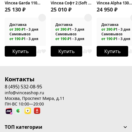
Vincea Garda 110
Vincea Софт 2 (Soft 2)
Vincea Alpha 130
VDS-1G110CLB
120 VDS-
VDS-3AL130CLG
25 130
₽
25 010
₽
24 950
₽
3SO2120CLGM
Доставка
Доставка
Доставка
от 390 ₽
1 - 3 дня
от 390 ₽
1 - 3 дня
от 390 ₽
1 - 3 дня
Самовывоз
Самовывоз
Самовывоз
от 190 ₽
1 - 3 дня
от 190 ₽
1 - 3 дня
от 190 ₽
1 - 3 дня
Купить
Купить
Купить
Контакты
8 (495) 532-08-95
info@vinceashop.ru
Москва, Проспект Мира, д.11
ПН-ВС 10:00—20:00
ТОП категории