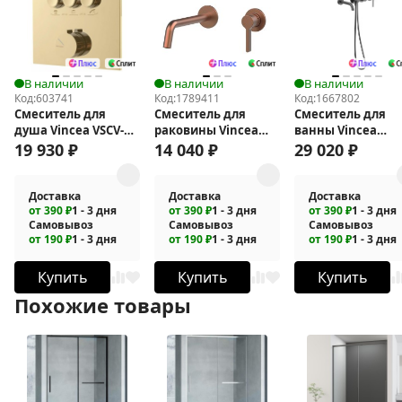
В наличии
В наличии
В наличии
Код:
603741
Код:
1789411
Код:
1667802
Смеситель для
Смеситель для
Смеситель для
душа Vincea VSCV-
раковины Vincea
ванны Vincea
431BG4
Villa VBFW-1VL1BC
Groove VBTW-4G1
19 930
₽
14 040
₽
29 020
₽
Доставка
Доставка
Доставка
от 390 ₽
1 - 3 дня
от 390 ₽
1 - 3 дня
от 390 ₽
1 - 3 дня
Самовывоз
Самовывоз
Самовывоз
от 190 ₽
1 - 3 дня
от 190 ₽
1 - 3 дня
от 190 ₽
1 - 3 дня
Купить
Купить
Купить
Похожие товары