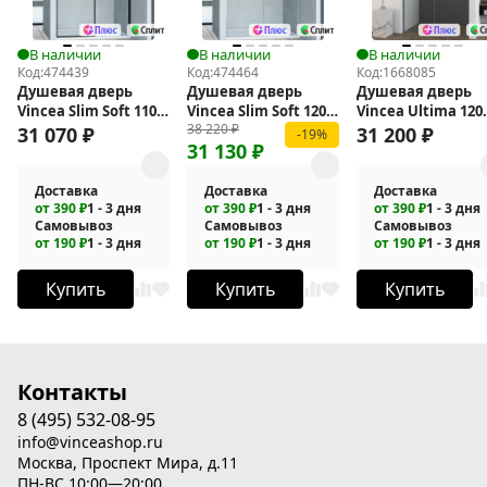
В наличии
В наличии
В наличии
Код:
474439
Код:
474464
Код:
1668085
Душевая дверь
Душевая дверь
Душевая дверь
Vincea Slim Soft 110
Vincea Slim Soft 120
Vincea Ultima 120
38 220
₽
VDS-1SS110CLB
VDS-1SS120CL
VDS-7UL120CLGM
31 070
₽
31 200
₽
-19%
31 130
₽
Доставка
Доставка
Доставка
от 390 ₽
1 - 3 дня
от 390 ₽
1 - 3 дня
от 390 ₽
1 - 3 дня
Самовывоз
Самовывоз
Самовывоз
от 190 ₽
1 - 3 дня
от 190 ₽
1 - 3 дня
от 190 ₽
1 - 3 дня
Купить
Купить
Купить
Контакты
8 (495) 532-08-95
info@vinceashop.ru
Москва, Проспект Мира, д.11
ПН-ВС 10:00—20:00