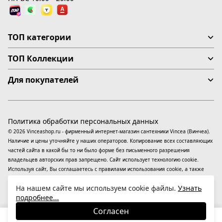
ТОП категории
ТОП Коллекции
Для покупателей
Политика обработки персональных данных
© 2026 Vinceashop.ru - фирменный интернет-магазин сантехники Vincea (Винчеа).
Наличие и цены уточняйте у наших операторов. Копирование всех составляющих
частей сайта в какой бы то ни было форме без письменного разрешения
владельцев авторских прав запрещено. Сайт использует технологию cookie.
Используя сайт, Вы соглашаетесь с правилами использования
cookie
, а также
даете согласие на обработку
персональных данных
На информационном ресурсе
На нашем сайте мы используем cookie файлы.
Узнать
применяются
рекомендательные технологии
(информационные технологии
подробнее...
предоставления информации на основе сбора, систематизации и анализа
сведений, относящихся к предпочтениям пользователей сети «Интернет»,
Согласен
находящихся на территории Российской Федерации).
31 100
₽
В корзину