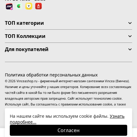
ТОП категории
ТОП Коллекции
Для покупателей
Политика обработки персональных данных
© 2026 Vinceashop.ru - фирменный интернет-магазин сантехники Vincea (Винчеа).
Наличие и цены уточняйте у наших операторов. Копирование всех составляющих
частей сайта в какой бы то ни было форме без письменного разрешения
владельцев авторских прав запрещено. Сайт использует технологию cookie.
Используя сайт, Вы соглашаетесь с правилами использования
cookie
, а также
даете согласие на обработку
персональных данных
На информационном ресурсе
На нашем сайте мы используем cookie файлы.
Узнать
применяются
рекомендательные технологии
(информационные технологии
подробнее...
предоставления информации на основе сбора, систематизации и анализа
сведений, относящихся к предпочтениям пользователей сети «Интернет»,
Согласен
находящихся на территории Российской Федерации).
31 410
₽
В корзину