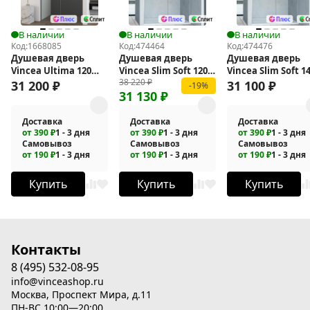
В наличии
В наличии
В наличии
Код:
1668085
Код:
474464
Код:
474476
Душевая дверь
Душевая дверь
Душевая дверь
Vincea Ultima 120
Vincea Slim Soft 120
Vincea Slim Soft 1
38 220
₽
VDS-7UL120CLGM
VDS-1SS120CL
VDS-1SS140CL
31 200
₽
31 100
₽
-19%
31 130
₽
Доставка
Доставка
Доставка
от 390 ₽
1 - 3 дня
от 390 ₽
1 - 3 дня
от 390 ₽
1 - 3 дня
Самовывоз
Самовывоз
Самовывоз
от 190 ₽
1 - 3 дня
от 190 ₽
1 - 3 дня
от 190 ₽
1 - 3 дня
Купить
Купить
Купить
Контакты
8 (495) 532-08-95
info@vinceashop.ru
Москва, Проспект Мира, д.11
ПН-ВС 10:00—20:00