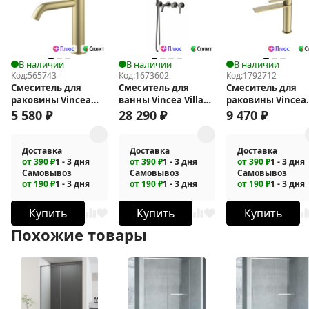
В наличии
В наличии
В наличии
Код:
565743
Код:
1673602
Код:
1792712
Смеситель для
Смеситель для
Смеситель для
раковины Vincea
ванны Vincea Villa
раковины Vincea
City VBF-2C1BG
VTFW-1VL1GM
Линеа (Linea) VBF
5 580
₽
28 290
₽
9 470
₽
4LN1BG
Доставка
Доставка
Доставка
от 390 ₽
1 - 3 дня
от 390 ₽
1 - 3 дня
от 390 ₽
1 - 3 дня
Самовывоз
Самовывоз
Самовывоз
от 190 ₽
1 - 3 дня
от 190 ₽
1 - 3 дня
от 190 ₽
1 - 3 дня
Купить
Купить
Купить
Похожие товары