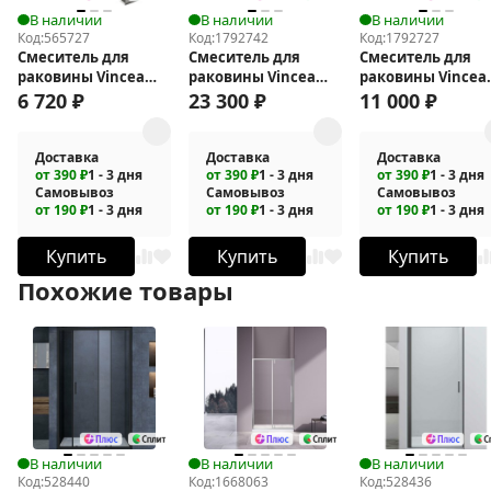
В наличии
В наличии
В наличии
Код:
565727
Код:
1792742
Код:
1792727
Смеситель для
Смеситель для
Смеситель для
раковины Vincea
раковины Vincea
раковины Vincea
Dice VBF-2DS2BN
Аура (Aura) VBFW-
Альто (Alto) VBF-
6 720
₽
23 300
₽
11 000
₽
6AU1GM
6AL1CH
Доставка
Доставка
Доставка
от 390 ₽
1 - 3 дня
от 390 ₽
1 - 3 дня
от 390 ₽
1 - 3 дня
Самовывоз
Самовывоз
Самовывоз
от 190 ₽
1 - 3 дня
от 190 ₽
1 - 3 дня
от 190 ₽
1 - 3 дня
Купить
Купить
Купить
Похожие товары
В наличии
В наличии
В наличии
Код:
528440
Код:
1668063
Код:
528436