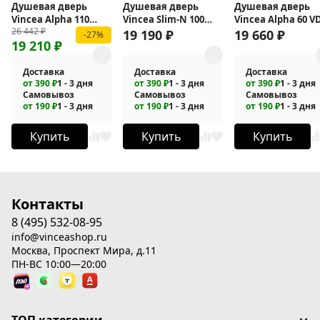
Душевая дверь
Душевая дверь
Душевая дверь
Vincea Alpha 110
Vincea Slim-N 100
Vincea Alpha 60 V
26 442
₽
VDS-3AL110CLB
VDP-4SN100CL
3AL600CLGM
19 190
₽
19 660
₽
-27%
19 210
₽
Доставка
Доставка
Доставка
от 390 ₽
1 - 3 дня
от 390 ₽
1 - 3 дня
от 390 ₽
1 - 3 дня
Самовывоз
Самовывоз
Самовывоз
от 190 ₽
1 - 3 дня
от 190 ₽
1 - 3 дня
от 190 ₽
1 - 3 дня
Купить
Купить
Купить
Контакты
8 (495) 532-08-95
info@vinceashop.ru
Москва, Проспект Мира, д.11
ПН-ВС 10:00—20:00