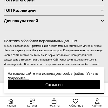
ТОП категории
ТОП Коллекции
Для покупателей
Политика обработки персональных данных
© 2026 Vinceashop.ru - фирменный интернет-магазин сантехники Vincea (Винчеа).
Наличие и цены уточняйте у наших операторов. Копирование всех составляющих
частей сайта в какой бы то ни было форме без письменного разрешения
владельцев авторских прав запрещено. Сайт использует технологию cookie.
Используя сайт, Вы соглашаетесь с правилами использования
cookie
, а также
даете согласие на обработку
персональных данных
На информационном ресурсе
На нашем сайте мы используем cookie файлы.
Узнать
применяются
рекомендательные технологии
(информационные технологии
подробнее...
предоставления информации на основе сбора, систематизации и анализа
сведений, относящихся к предпочтениям пользователей сети «Интернет»,
Согласен
находящихся на территории Российской Федерации).
19 310
₽
В корзину
-23%
25 103
₽
Главная
Каталог
Корзина
Избранное
Кабинет