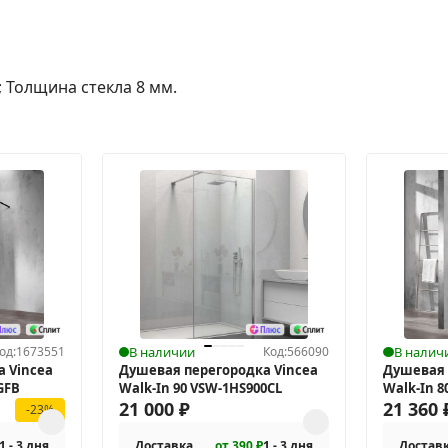
 Толщина стекла 8 мм.
од:
1673551
В наличии
Код:
566090
В налич
 Vincea
Душевая перегородка Vincea
Душевая 
GFB
Walk-In 90 VSW-1HS900CL
Walk-In 
21 000
₽
21 360
-23%
1 - 3 дня
Доставка
от 390 ₽
1 - 3 дня
Достав