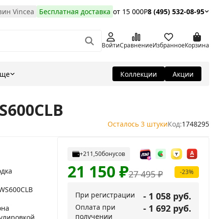
ин Vincea
Бесплатная доставка
от 15 000Р
8 (495) 532-08-95
Войти
Сравнение
Избранное
Корзина
Еще
Коллекции
Акции
WS600CLB
Осталось 3 штуки
Код:
1748295
+211,50
бонусов
21 150
₽
одка
-23%
27 495
₽
HWS600CLB
При регистрации
- 1 058 руб.
Оплата при
- 1 692 руб.
она
получении
гулировкой