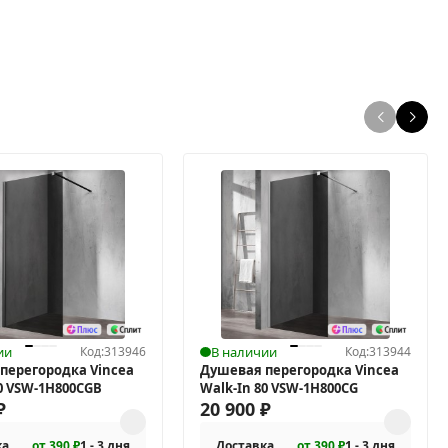
ии
Код:
313946
В наличии
Код:
313944
перегородка Vincea
Душевая перегородка Vincea
80 VSW-1H800CGB
Walk-In 80 VSW-1H800CG
₽
20 900
₽
ка
от 390 ₽
1 - 3 дня
Доставка
от 390 ₽
1 - 3 дня