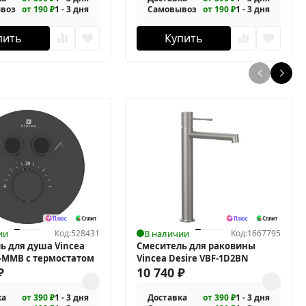
воз
от 190 ₽
1 - 3 дня
Самовывоз
от 190 ₽
1 - 3 дня
пить
Купить
ии
Код:
528431
В наличии
Код:
1667795
ь для душа Vincea
Смеситель для раковины
T-MMB с термостатом
Vincea Desire VBF-1D2BN
₽
10 740
₽
ка
от 390 ₽
1 - 3 дня
Доставка
от 390 ₽
1 - 3 дня