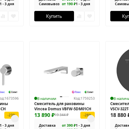
1 - 3 дня
Самовывоз
от 190 ₽
1 - 3 дня
Самовы
Купить
Ку
од:
1673596
В наличии
Код:
1759253
В налич
вины
Смеситель для раковины
Смесител
1CH
Vincea Domus VBFW-5DM01CH
VSCV-322
13 890
₽
18 880
19 344
₽
-23%
-28%
1 - 3 дня
Доставка
от 390 ₽
1 - 3 дня
Достав