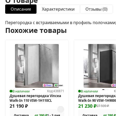
О товаре
Описание
Характеристики
Отзывы (0)
Перегородка с встраиваемыми в профиль полочками;
Похожие товары
В наличии
Код:
438871
В наличии
К
Душевая перегородка Vincea
Душевая перегородка
Walk-In 110 VSW-1H110CL
Walk-In 90 VSW-1H900
21 190
₽
21 230
₽
27 599
₽
Доставка
от 390 ₽
1 - 3 дня
Доставка
от 390 ₽