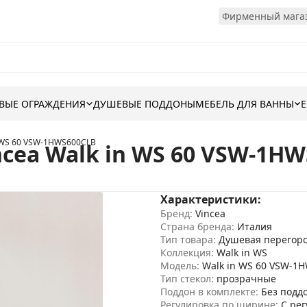
Фирменный магаз
ВЫЕ ОГРАЖДЕНИЯ
ДУШЕВЫЕ ПОДДОНЫ
МЕБЕЛЬ ДЛЯ ВАННЫ
n WS 60 VSW-1HWS600CLB
cea Walk in WS 60 VSW-1H
Характеристики:
Бренд:
Vincea
Страна бренда:
Италия
Тип товара:
Душевая перегор
Коллекция:
Walk in WS
Модель:
Walk in WS 60 VSW-1
Тип стекол:
прозрачные
Поддон в комплекте:
Без подд
Регулировка по ширине:
С ре