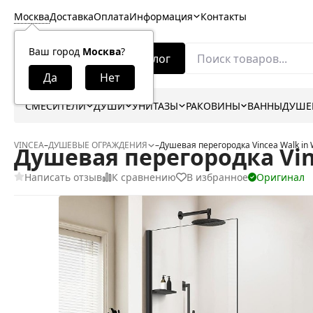
Москва
Доставка
Оплата
Информация
Контакты
Ваш город
Москва
?
Каталог
СМЕСИТЕЛИ
ДУШИ
УНИТАЗЫ
РАКОВИНЫ
ВАННЫ
ДУШЕ
VINCEA
–
ДУШЕВЫЕ ОГРАЖДЕНИЯ
–
Душевая перегородка Vincea Walk i
Душевая перегородка Vin
Написать отзыв
К сравнению
В избранное
Оригинал