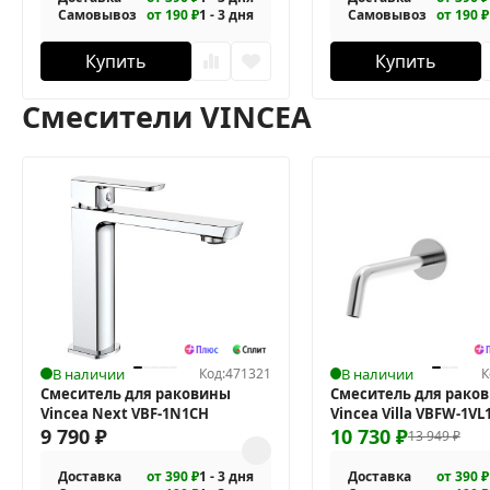
Самовывоз
от 190 ₽
1 - 3 дня
Самовывоз
от 190 ₽
Купить
Купить
Смесители VINCEA
В наличии
Код:
471321
В наличии
К
Смеситель для раковины
Смеситель для рако
Vincea Next VBF-1N1CH
Vincea Villa VBFW-1VL
9 790
₽
10 730
₽
13 949
₽
Доставка
от 390 ₽
1 - 3 дня
Доставка
от 390 ₽