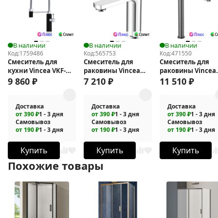
В наличии
В наличии
В наличии
Код:
1759486
Код:
565753
Код:
471550
Смеситель для
Смеситель для
Смеситель для
кухни Vincea VKF-
раковины Vincea
раковины Vincea
101MB
Arco VBF-4AR01CH
Desire VBF-1D2GM
9 860
₽
7 210
₽
11 510
₽
Доставка
Доставка
Доставка
от 390 ₽
1 - 3 дня
от 390 ₽
1 - 3 дня
от 390 ₽
1 - 3 дня
Самовывоз
Самовывоз
Самовывоз
от 190 ₽
1 - 3 дня
от 190 ₽
1 - 3 дня
от 190 ₽
1 - 3 дня
Купить
Купить
Купить
Похожие товары