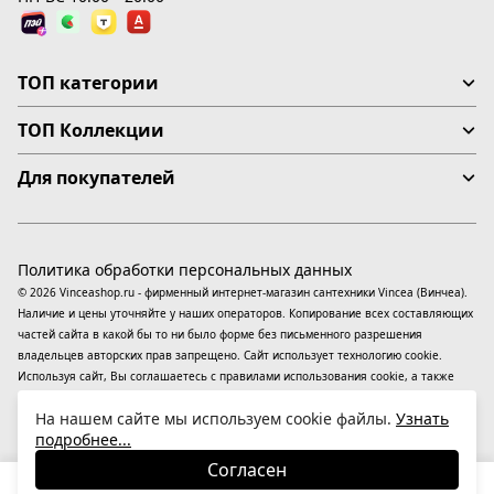
ТОП категории
ТОП Коллекции
Для покупателей
Политика обработки персональных данных
© 2026 Vinceashop.ru - фирменный интернет-магазин сантехники Vincea (Винчеа).
Наличие и цены уточняйте у наших операторов. Копирование всех составляющих
частей сайта в какой бы то ни было форме без письменного разрешения
владельцев авторских прав запрещено. Сайт использует технологию cookie.
Используя сайт, Вы соглашаетесь с правилами использования
cookie
, а также
даете согласие на обработку
персональных данных
На информационном ресурсе
На нашем сайте мы используем cookie файлы.
Узнать
применяются
рекомендательные технологии
(информационные технологии
подробнее...
предоставления информации на основе сбора, систематизации и анализа
сведений, относящихся к предпочтениям пользователей сети «Интернет»,
Согласен
находящихся на территории Российской Федерации).
36 090
₽
В корзину
-29%