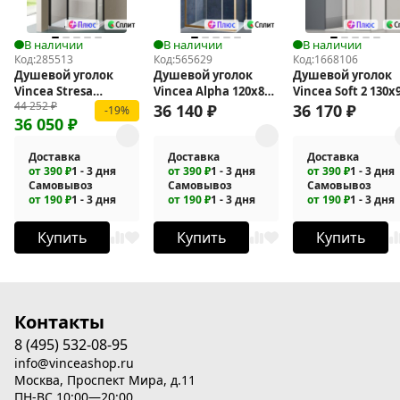
В наличии
В наличии
В наличии
Код:
285513
Код:
565629
Код:
1668106
Душевой уголок
Душевой уголок
Душевой уголок
Vincea Stresa
Vincea Alpha 120x80
Vincea Soft 2 130x
44 252
₽
100х100 VSP-1S100CLB
VSR-3AL8012CLG
VSR-3SO29013CLB
36 140
₽
36 170
₽
-19%
36 050
₽
Доставка
Доставка
Доставка
от 390 ₽
1 - 3 дня
от 390 ₽
1 - 3 дня
от 390 ₽
1 - 3 дня
Самовывоз
Самовывоз
Самовывоз
от 190 ₽
1 - 3 дня
от 190 ₽
1 - 3 дня
от 190 ₽
1 - 3 дня
Купить
Купить
Купить
Контакты
8 (495) 532-08-95
info@vinceashop.ru
Москва, Проспект Мира, д.11
ПН-ВС 10:00—20:00