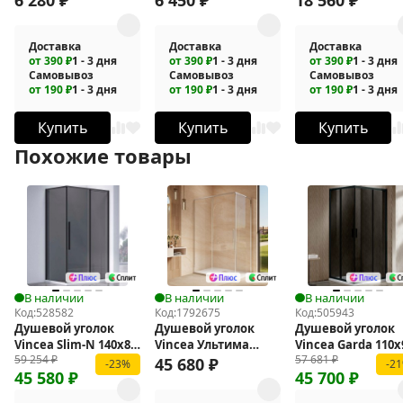
2VS2BN
Доставка
Доставка
Доставка
от 390 ₽
1 - 3 дня
от 390 ₽
1 - 3 дня
от 390 ₽
1 - 3 дня
Самовывоз
Самовывоз
Самовывоз
от 190 ₽
1 - 3 дня
от 190 ₽
1 - 3 дня
от 190 ₽
1 - 3 дня
Купить
Купить
Купить
Похожие товары
В наличии
В наличии
В наличии
Код:
528582
Код:
1792675
Код:
505943
Душевой уголок
Душевой уголок
Душевой уголок
Vincea Slim-N 140x80
Vincea Ультима
Vincea Garda 110x
59 254
₽
57 681
₽
VSR-4SN8014CGB
(Ultima) 130х100 VSR-
VSS-1G9011CGB
45 680
₽
-23%
-2
45 580
₽
45 700
₽
7UL1013CL