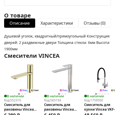
О товаре
Описание
Характеристики
Отзывы (0)
Душевой уголок, квадратный/прямоугольный Конструкция
дверей: 2 раздвижные двери Толщина стекла: 6мм Высота:
1900мм
Смесители VINCEA
В наличии
В наличии
В наличии
Код:
552310
Код:
565734
Код:
1759500
Смеситель для
Смеситель для
Смеситель для
раковины Vincea
раковины Vincea
кухни Vincea VKF-
Vogue VBF-4V3BG
Vogue (SS) VBF-
120CH
6 280
₽
6 450
₽
18 560
₽