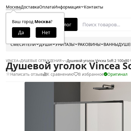
Москва
Доставка
Оплата
Информация
Контакты
Ваш город
Москва
?
Каталог
СМЕСИТЕЛИ
ДУШИ
УНИТАЗЫ
РАКОВИНЫ
ВАННЫ
ДУШЕ
VINCEA
–
ДУШЕВЫЕ ОГРАЖДЕНИЯ
–
Душевой уголок Vincea Soft 2 100x8
Душевой уголок Vincea So
Написать отзыв
К сравнению
В избранное
Оригинал