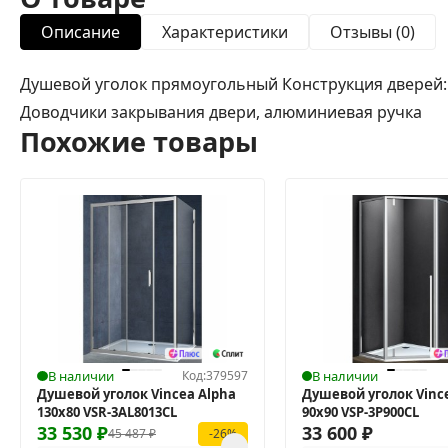
Описание
Характеристики
Отзывы (0)
Душевой уголок прямоугольный Конструкция дверей: 
Доводчики закрывания двери, алюминиевая ручка
Похожие товары
В наличии
Код:
379597
В наличии
Душевой уголок Vincea Alpha
Душевой уголок Vinc
130x80 VSR-3AL8013CL
90x90 VSP-3P900CL
33 530
₽
33 600
₽
45 487
₽
-26%