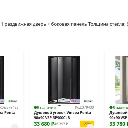
1 раздвижная дверь + боковая панель Толщина стекла: 6
Код:
379428
В наличии
Код:
379433
В налич
ea Penta
Душевой уголок Vincea Penta
Душевой 
90x90 VSP-3P900CLB
90x90 VSP
33 680
₽
33 780
46 397
₽
-27%