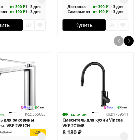
ка
от 390 ₽
1 - 3 дня
Доставка
от 390 ₽
1 - 3 дня
воз
от 190 ₽
1 - 3 дня
Самовывоз
от 190 ₽
1 - 3 дня
пить
Купить
ии
Код:
565683
В наличии
Код:
1759511
ь для раковины
Смеситель для кухни Vincea
rse VBF-2VE1CH
VKF-2C1MB
8 180
₽
9 204
₽
-23%