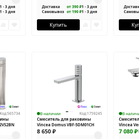
1 - 3 дня
Доставка
от 390 ₽
1 - 3 дня
Достав
1 - 3 дня
Самовывоз
от 190 ₽
1 - 3 дня
Самовы
Купить
Ку
Код:
565734
В наличии
Код:
1759245
В налич
вины
Смеситель для раковины
Смесител
-2VS2BN
Vincea Domus VBF-5DM01CH
Vincea Ve
8 650
₽
7 080
₽