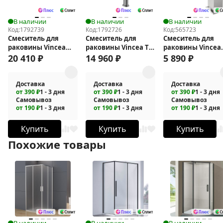
В наличии
В наличии
В наличии
Код:
1792739
Код:
1792726
Код:
565723
Смеситель для
Смеситель для
Смеситель для
раковины Vincea
раковины Vincea ТГ
раковины Vincea
Альто (Alto) VBFW-
(TG) VBF-5TG2GM
Dice VBF-2DS1BN
20 410
₽
14 960
₽
5 890
₽
6AL1GM
Доставка
Доставка
Доставка
от 390 ₽
1 - 3 дня
от 390 ₽
1 - 3 дня
от 390 ₽
1 - 3 дня
Самовывоз
Самовывоз
Самовывоз
от 190 ₽
1 - 3 дня
от 190 ₽
1 - 3 дня
от 190 ₽
1 - 3 дня
Купить
Купить
Купить
Похожие товары
В наличии
В наличии
В наличии