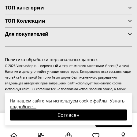
ТОП категории
ТОП Коллекции
Для покупателей
Политика обработки персональных данных
© 2026 Vinceashop.ru - фирменный интернет-магазин сантехники Vincea (Винчеа).
Наличие и цены уточняйте у наших операторов. Копирование всех составляющих
частей сайта в какой бы то ни было форме без письменного разрешения
владельцев авторских прав запрещено. Сайт использует технологию cookie.
Используя сайт, Вы соглашаетесь с правилами использования
cookie
, а также
даете согласие на обработку
персональных данных
На информационном ресурсе
На нашем сайте мы используем cookie файлы.
Узнать
применяются
рекомендательные технологии
(информационные технологии
подробнее...
предоставления информации на основе сбора, систематизации и анализа
сведений, относящихся к предпочтениям пользователей сети «Интернет»,
Согласен
находящихся на территории Российской Федерации).
34 160
₽
В корзину