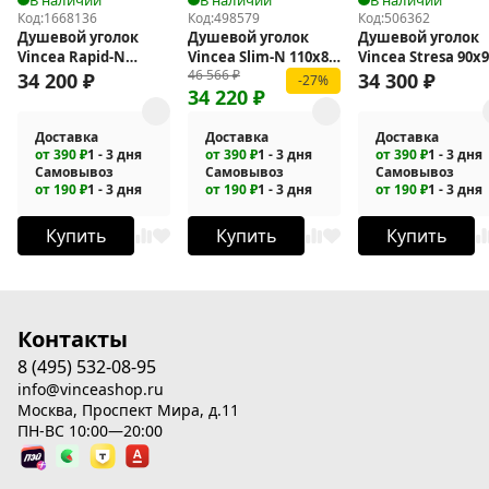
Код:
1668136
Код:
498579
Код:
506362
Душевой уголок
Душевой уголок
Душевой уголок
Vincea Rapid-N
Vincea Slim-N 110x80
Vincea Stresa 90x
46 566
₽
100x100 VSS-
VSR-4SN8011CLB
VSP-1S900CLGM
34 200
₽
34 300
₽
-27%
34 220
₽
3RN1010E10MT
Доставка
Доставка
Доставка
от 390 ₽
1 - 3 дня
от 390 ₽
1 - 3 дня
от 390 ₽
1 - 3 дня
Самовывоз
Самовывоз
Самовывоз
от 190 ₽
1 - 3 дня
от 190 ₽
1 - 3 дня
от 190 ₽
1 - 3 дня
Купить
Купить
Купить
Контакты
8 (495) 532-08-95
info@vinceashop.ru
Москва, Проспект Мира, д.11
ПН-ВС 10:00—20:00