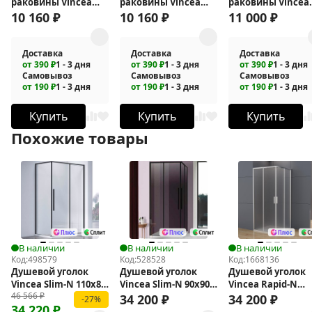
раковины Vincea
раковины Vincea
раковины Vincea
Феерие (Feerie) VBF-
Феерие (Feerie) VBF-
Альто (Alto) VBF-
10 160
₽
10 160
₽
11 000
₽
5FE2MB
5FE2CH
6AL1CH
Доставка
Доставка
Доставка
от 390 ₽
1 - 3 дня
от 390 ₽
1 - 3 дня
от 390 ₽
1 - 3 дня
Самовывоз
Самовывоз
Самовывоз
от 190 ₽
1 - 3 дня
от 190 ₽
1 - 3 дня
от 190 ₽
1 - 3 дня
Купить
Купить
Купить
Похожие товары
В наличии
В наличии
В наличии
Код:
498579
Код:
528528
Код:
1668136
Душевой уголок
Душевой уголок
Душевой уголок
Vincea Slim-N 110x80
Vincea Slim-N 90x90
Vincea Rapid-N
46 566
₽
VSR-4SN8011CLB
VSS-4SN900CGB
100x100 VSS-
34 200
₽
34 200
₽
-27%
34 220
₽
3RN1010E10MT