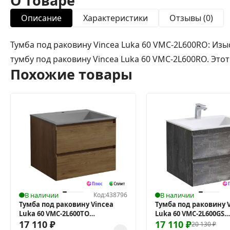
О товаре
Описание
Характеристики
Отзывы (0)
Тумба под раковину Vincea Luka 60 VMC-2L600RO: Из
тумбу под раковину Vincea Luka 60 VMC-2L600RO. Этот
Похожие товары
В наличии
Код:
438796
В наличии
Тумба под раковину Vincea
Тумба под раковину 
Luka 60 VMC-2L600TO
Luka 60 VMC-2L600GS
подвесная
17 110
₽
подвесная
17 110
₽
20 130
₽