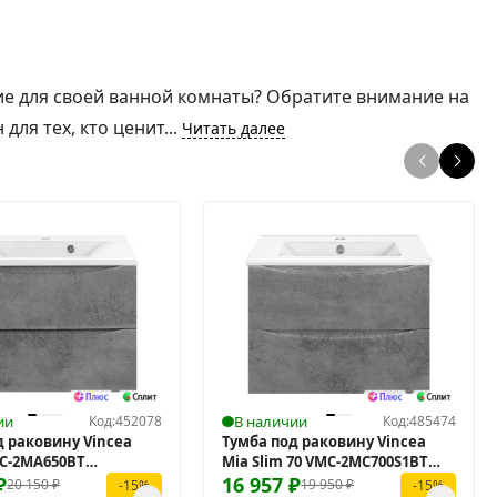
ие для своей ванной комнаты? Обратите внимание на
ля тех, кто ценит...
Читать далее
ии
Код:
452078
В наличии
Код:
485474
д раковину Vincea
Тумба под раковину Vincea
MC-2MA650BT
Mia Slim 70 VMC-2MC700S1BT
ая
₽
подвесная
16 957
₽
20 150
₽
19 950
₽
-15%
-15%