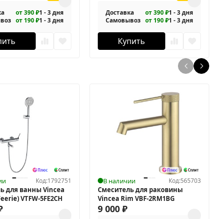
ка
от 390 ₽
1 - 3 дня
Доставка
от 390 ₽
1 - 3 дня
воз
от 190 ₽
1 - 3 дня
Самовывоз
от 190 ₽
1 - 3 дня
пить
Купить
ии
Код:
1792751
В наличии
Код:
565703
ь для ванны Vincea
Смеситель для раковины
eerie) VTFW-5FE2CH
Vincea Rim VBF-2RM1BG
₽
9 000
₽