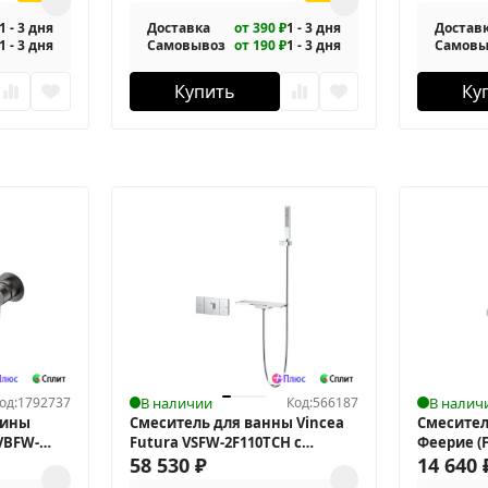
1 - 3 дня
Доставка
от 390 ₽
1 - 3 дня
Достав
1 - 3 дня
Самовывоз
от 190 ₽
1 - 3 дня
Самовы
Купить
Ку
од:
1792737
В наличии
Код:
566187
В налич
вины
Смеситель для ванны Vincea
Смесител
 VBFW-
Futura VSFW-2F110TCH с
Феерие (F
термостатом
58 530
₽
14 640