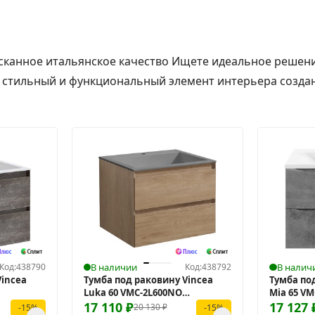
ысканное итальянское качество Ищете идеальное решен
 стильный и функциональный элемент интерьера создан д
Код:
438790
В наличии
Код:
438792
В налич
Vincea
Тумба под раковину Vincea
Тумба по
Luka 60 VMC-2L600NO
Mia 65 V
подвесная
17 110
₽
подвесн
17 127
20 130
₽
-15%
-15%