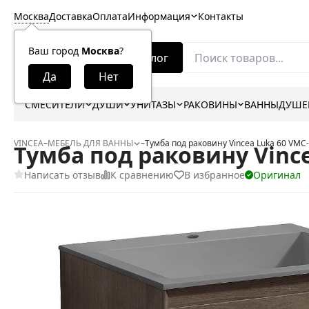
Москва
Доставка
Оплата
Информация
Контакты
Ваш город
Москва
?
Каталог
СМЕСИТЕЛИ
ДУШИ
УНИТАЗЫ
РАКОВИНЫ
ВАННЫ
ДУШЕ
VINCEA
–
МЕБЕЛЬ ДЛЯ ВАННЫ
–
Тумба под раковину Vincea Luka 60 VMC
Тумба под раковину Vinc
Написать отзыв
К сравнению
В избранное
Оригинал