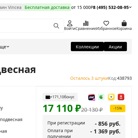
ин Vincea
Бесплатная доставка
от 15 000Р
8 (495) 532-08-95
Войти
Сравнение
Избранное
Корзина
Еще
Коллекции
Акции
двесная
Осталось 3 штуки
Код:
438793
+171,10
бонус
17 110
₽
ну
-15%
20 130
₽
 подвесная
При регистрации
- 856 руб.
Оплата при
- 1 369 руб.
ная
получении