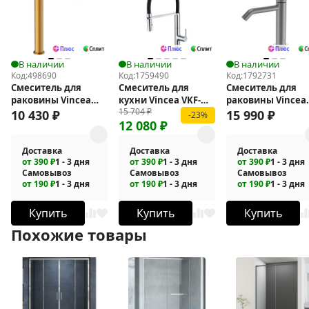
В наличии
В наличии
В наличии
Код:
498690
Код:
1759490
Код:
1792731
Смеситель для
Смеситель для
Смеситель для
раковины Vincea
кухни Vincea VKF-
раковины Vincea
15 704
₽
Vogue VBF-1V2BG
114CH
Аура (Aura) VBF-
10 430
₽
15 990
₽
-23%
12 080
₽
6AU1GM
Доставка
Доставка
Доставка
от 390 ₽
1 - 3 дня
от 390 ₽
1 - 3 дня
от 390 ₽
1 - 3 дня
Самовывоз
Самовывоз
Самовывоз
от 190 ₽
1 - 3 дня
от 190 ₽
1 - 3 дня
от 190 ₽
1 - 3 дня
Купить
Купить
Купить
Похожие товары