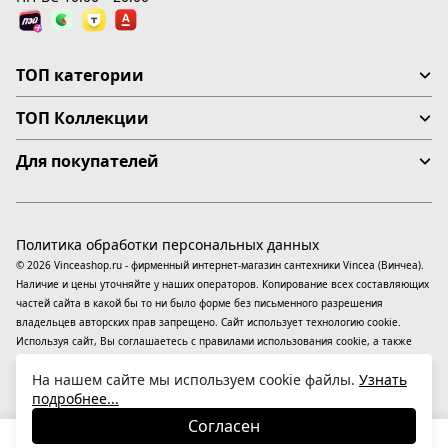
ТОП категории
ТОП Коллекции
Для покупателей
Политика обработки персональных данных
© 2026 Vinceashop.ru - фирменный интернет-магазин сантехники Vincea (Винчеа).
Наличие и цены уточняйте у наших операторов. Копирование всех составляющих
частей сайта в какой бы то ни было форме без письменного разрешения
владельцев авторских прав запрещено. Сайт использует технологию cookie.
Используя сайт, Вы соглашаетесь с правилами использования
cookie
, а также
даете согласие на обработку
персональных данных
На информационном ресурсе
На нашем сайте мы используем cookie файлы.
Узнать
применяются
рекомендательные технологии
(информационные технологии
подробнее...
предоставления информации на основе сбора, систематизации и анализа
сведений, относящихся к предпочтениям пользователей сети «Интернет»,
Согласен
находящихся на территории Российской Федерации).
29 570
₽
В корзину
-31%