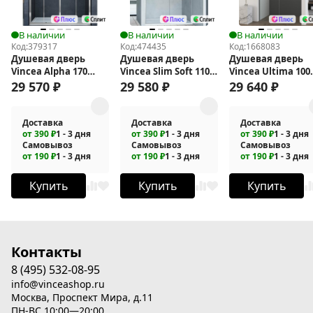
В наличии
В наличии
В наличии
Код:
379317
Код:
474435
Код:
1668083
Душевая дверь
Душевая дверь
Душевая дверь
Vincea Alpha 170
Vincea Slim Soft 110
Vincea Ultima 100
VDS-3AL2170CL
VDS-1SS110CL
VDS-7UL100CLGM
29 570
₽
29 580
₽
29 640
₽
Доставка
Доставка
Доставка
от 390 ₽
1 - 3 дня
от 390 ₽
1 - 3 дня
от 390 ₽
1 - 3 дня
Самовывоз
Самовывоз
Самовывоз
от 190 ₽
1 - 3 дня
от 190 ₽
1 - 3 дня
от 190 ₽
1 - 3 дня
Купить
Купить
Купить
Контакты
8 (495) 532-08-95
info@vinceashop.ru
Москва, Проспект Мира, д.11
ПН-ВС 10:00—20:00