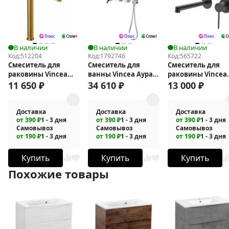
В наличии
В наличии
В наличии
Код:
512204
Код:
1792746
Код:
565722
Смеситель для
Смеситель для
Смеситель для
раковины Vincea
ванны Vincea Аура
раковины Vincea
Desire VBF-1D2BG
(Aura) VBTW-6AU1CH
Rim VBFW-2RM1G
11 650
₽
34 610
₽
13 000
₽
Доставка
Доставка
Доставка
от 390 ₽
1 - 3 дня
от 390 ₽
1 - 3 дня
от 390 ₽
1 - 3 дня
Самовывоз
Самовывоз
Самовывоз
от 190 ₽
1 - 3 дня
от 190 ₽
1 - 3 дня
от 190 ₽
1 - 3 дня
Купить
Купить
Купить
Похожие товары