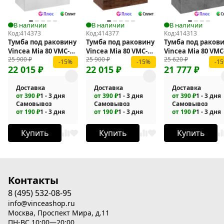
В наличии
В наличии
В наличии
Код:
414373
Код:
414377
Код:
414313
Тумба под раковину
Тумба под раковину
Тумба под раков
Vincea Mia 80 VMC-
Vincea Mia 80 VMC-
Vincea Mia 80 VMC
25 900
₽
25 900
₽
25 620
₽
2MA800GW
2MA800RW
2MC800BT
-15%
-15%
-1
22 015
₽
22 015
₽
21 777
₽
подвесная
подвесная
подвесная
Доставка
Доставка
Доставка
от 390 ₽
1 - 3 дня
от 390 ₽
1 - 3 дня
от 390 ₽
1 - 3 дня
Самовывоз
Самовывоз
Самовывоз
от 190 ₽
1 - 3 дня
от 190 ₽
1 - 3 дня
от 190 ₽
1 - 3 дня
Купить
Купить
Купить
Контакты
8 (495) 532-08-95
info@vinceashop.ru
Москва, Проспект Мира, д.11
ПН-ВС 10:00—20:00