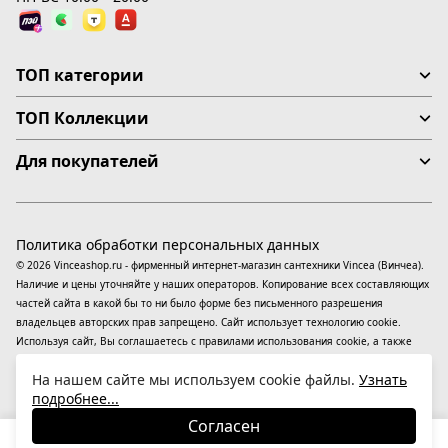
ТОП категории
ТОП Коллекции
Для покупателей
Политика обработки персональных данных
© 2026 Vinceashop.ru - фирменный интернет-магазин сантехники Vincea (Винчеа).
Наличие и цены уточняйте у наших операторов. Копирование всех составляющих
частей сайта в какой бы то ни было форме без письменного разрешения
владельцев авторских прав запрещено. Сайт использует технологию cookie.
Используя сайт, Вы соглашаетесь с правилами использования
cookie
, а также
даете согласие на обработку
персональных данных
На информационном ресурсе
На нашем сайте мы используем cookie файлы.
Узнать
применяются
рекомендательные технологии
(информационные технологии
подробнее...
предоставления информации на основе сбора, систематизации и анализа
сведений, относящихся к предпочтениям пользователей сети «Интернет»,
Согласен
находящихся на территории Российской Федерации).
22 015
₽
В корзину
-15%